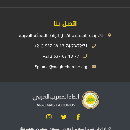
اتصل بنا
73، زنقة تانسيفت، اكدال الرباط، المملكة المغربية
74/73/72/71 13 68 537 212+
77 13 68 537 212+
Sg.uma@maghrebarabe.org
© 2019 إتحاد المغرب العربي، جميع الحقوق محفوظة