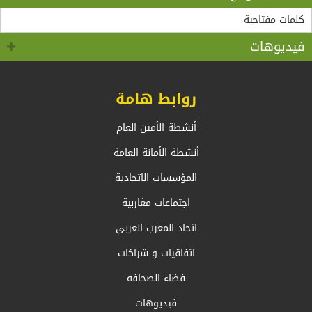
“مادثينك” MedThink 5+5 حول موضوع:”أي آفاق لحوار
لقاء الأمين العام لاتحاد المغرب العربي، السيد طارق بن
سالم.بالسيد وزير الشؤون الخارجية والجالية الوطنية
5+5 متوسط متحول؟ تأقلم مشترك مع واقع ما بعد جائحة
كوفيد 19 “
بالخارج، السيد أحمد عطاف
فيديوهات
روابط هامة
أنشطة الأمين العام
أنشطة الأمانة العامة
المؤسسات الاتحادية
اجتماعات مغاربية
اتحاد المغرب العربي
اتفاقيات و شراكات
فضاء الصحافة
فيديوهات