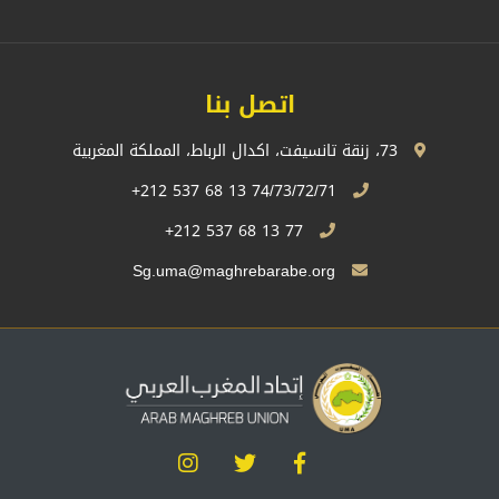
اتصل بنا
73، زنقة تانسيفت، اكدال الرباط، المملكة المغربية
74/73/72/71 13 68 537 212+
77 13 68 537 212+
Sg.uma@maghrebarabe.org