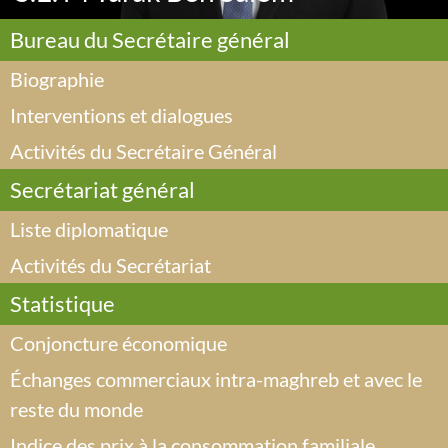
Bureau du Secrétaire général
Biographie
Interventions et dialogues
Activités du Secrétaire Général
Secrétariat général
Liste diplomatique
Activités du Secrétariat
Statistique
Conjoncture économique
Échanges commerciaux intra-maghreb et avec le
reste du monde
Indice des prix à la consommation familiale