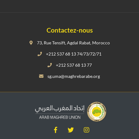
Contactez-nous
73, Rue Tensift, Agdal Rabat, Morocco
+212 537 68 13 74/73/72/71
+212 537 68 13 77
sg.uma@maghrebarabe.org