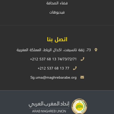
فضاء الصحافة
فيديوهات
اتصل بنا
73، زنقة تانسيفت، اكدال الرباط، المملكة المغربية
74/73/72/71 13 68 537 212+
77 13 68 537 212+
Sg.uma@maghrebarabe.org