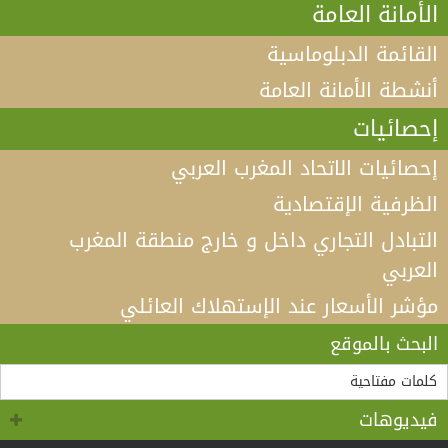
الأمانة العامة
القائمة الدبلوماسية
أنشطة الأمانة العامة
إحصائيات
إحصائيات الاتحاد المغرب العربي
الظرفية الإقتصادية
التبادل التجاري داخل و خارج منطقة المغرب
العربي
مؤشر الأسعار عند الإستهلاك العائلي
فيديو كلمة الأمين العام لاتحاد المغرب العربي أ.د الطيب
البكوش في الندوة الخامسة التي تنظمها منظمة
البحث بالموقع
“مادثينك” MedThink 5+5 حول موضوع:”أي آفاق لحوار
لقاء الأمين العام لاتحاد المغرب العربي، السيد طارق بن
سالم.بالسيد وزير الشؤون الخارجية والجالية الوطنية
5+5 متوسط متحول؟ تأقلم مشترك مع واقع ما بعد جائحة
كوفيد 19 “
بالخارج، السيد أحمد عطاف
فيديوهات