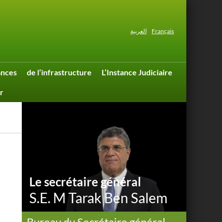
العربية
Français
ances
de l’infrastructure
L’Instance Judiciaire
r
Le secrétaire général
S.E. M Tarak Ben Salem
Bureau du Secrétaire général