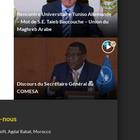
Rencontre Universitaire Tuniso Allemande
– Mot de S.E. Taieb Baccouche – Union du
Maghreb Arabe
Discours du Secrétaire Général du
COMESA
-nous
sift, Agdal Rabat, Morocco