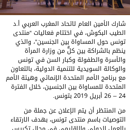
شارك الأمين العام لاتحاد المغرب العربي أ.د
الطيب البكوش، في اختتام فعاليات “منتدى
تونس حول المساواة بين الجنسين”، والذي
ينظم بالشراكة بين كلٌّ من وزارة المرأة
والأسرة والطفولة وكبار السن في تونس
والوكالة السويدية للتنمية الدولية، بالتعاون
مع برنامج الأمم المتحدة الإنمائي وهيئة الأمم
المتحدة للمساواة بين الجنسين، خلال الفترة
24 – 26 أبريل 2019 بتونس.
من المنتظر أن يتم الإعلان عن جملة من
التوصيات باسم منتدى تونس، بهدف الارتقاء
بالعمل الدولي والإقليمي في مجال تكريس