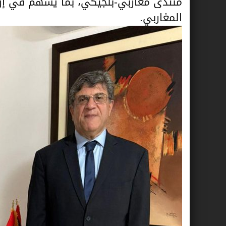
منتدى مغاربي-بلجيكي، بما يسهم في إر
المغاربي.