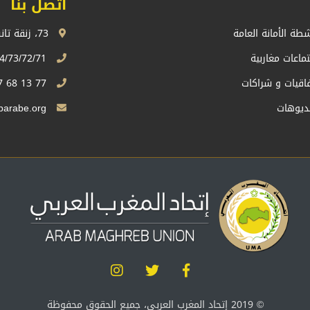
اتصل بنا
شطة الأمانة العامة
73، زنقة تانسيفت، اكدال الرباط، المملكة المغربية
تماعات مغاربية
74/73/72/71 13 68 537 212+
فاقيات و شراكات
77 13 68 537 212+
ديوهات
Sg.uma@maghrebarabe.org
© 2019 إتحاد المغرب العربي، جميع الحقوق محفوظة