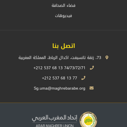
فضاء الصحافة
فيديوهات
اتصل بنا
73، زنقة تانسيفت، اكدال الرباط، المملكة المغربية
74/73/72/71 13 68 537 212+
77 13 68 537 212+
Sg.uma@maghrebarabe.org