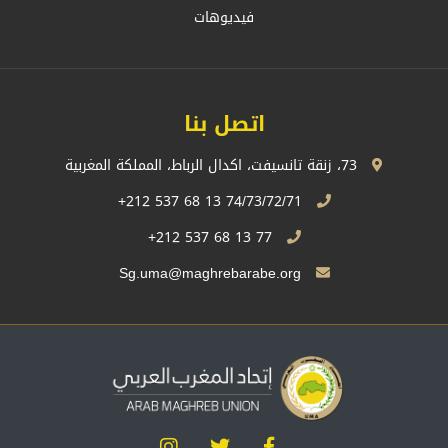
فيديوهات
اتصل بنا
73، زنقة تانسيفت، اكدال الرباط، المملكة المغربية
74/73/72/71 13 68 537 212+
77 13 68 537 212+
Sg.uma@maghrebarabe.org