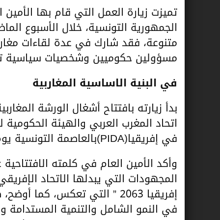
تميزت زيارة العمل التي قام بها الأمين ا
الجمهورية التونسية، خلال الأسبوع الم
متنوعة، فقد شارك في عدة لقاءات مغاربي
مسؤولين حكوميين وشخصيات سياسية تون
في البنية الاساسية المغاربية
بدأ زيارته بافتتاح أشغال الورشة المغارب
في إفريقيا(PIDA)بالعاصمة التونسية يوم الثلاثاء 08 ماي 2018.
وأكد الأمين العام في كلمته الافتتاحية 
المجهودات التي يبدلها الاتحاد الإفريقي
إفريقيا 2063 ” التي تعكس، كما
في النمو الشامل والتنمية المستدامة و