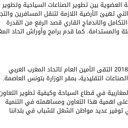
 العضوية بين تطوير الصناعات السياحية وتطوير
التي تهيئ الأرضية اللازمة لتنقل المسافرين والتجا
لتكامل والاندماج القاري قصد الرفع من القدرة
لة والمستدامة. كما قدم برامج وأوراش اتحاد المغ
جال.
في مساء اليوم نفسه الخميس 10 ماي 2018 التقى الأمين العام لاتحاد المغرب العربي
ناعات التقليدية، بمقر الوزارة بتونس العاصمة.
المغاربية في قطاع السياحة وكيفية تطوير التعاون
ا على اهمية هذا التعاون ومساهمته في التنمية
 اجندة 2063 وكذلك في توفير عديد مواطن الشغل للشباب في بلداننا