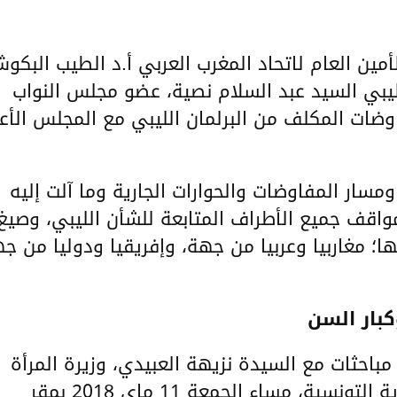
أمين العام لاتحاد المغرب العربي أ.د الطيب البكو
مايو2018، القيادي الليبي السيد عبد السلام نصية، عضو مجلس النواب
وضات المكلف من البرلمان الليبي مع المجلس الأع
ومسار المفاوضات والحوارات الجارية وما آلت إليه
قف جميع الأطراف المتابعة للشأن الليبي، وصيغ
ا؛ مغاربيا وعربيا من جهة، وإفريقيا ودوليا من ج
كبار السن
مباحثات مع السيدة نزيهة العبيدي، وزيرة المرأة
والأسرة والطفولة وكبار السن بالجمهورية التونسية، مساء الجمعة 11 ماي 2018 بمقر