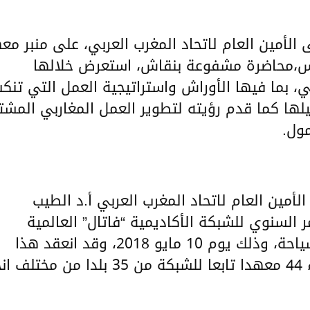
م الموالي، 09 مايو 2018، ألقى الأمين العام لاتحاد المغرب العربي، على منبر 
ونس،محاضرة مشفوعة بنقاش، استعرض خلالها
ي، بما فيها الأوراش واستراتيجية العمل التي تنك
فعيلها كما قدم رؤيته لتطوير العمل المغاربي المشت
مول.
لتالي، 10 مايو 2018، شارك الأمين العام لاتحاد المغرب العربي أ.د الطيب
لسنوي للشبكة الأكاديمية “فاتال” العالمية
المتخصصة في تعليم إدارة الفندقة والسياحة، وذلك يوم 10 مايو 2018، وقد انعقد هذا
المؤتمر لأول مرة بتونس بمشاركة رؤساء 44 معهدا تابعا للشبكة من 35 بلدا من 