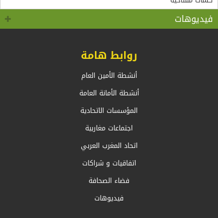
سالم.بالسيد وزير الشؤون الخارجية والجالية الوطنية
5+5 متوسط متحول؟ تأقلم مشترك مع واقع ما بعد جائحة
كوفيد 19 “
بالخارج، السيد أحمد عطاف
فيديوهات
روابط هامة
أنشطة الأمين العام
أنشطة الأمانة العامة
المؤسسات الاتحادية
اجتماعات مغاربية
اتحاد المغرب العربي
اتفاقيات و شراكات
فضاء الصحافة
فيديوهات