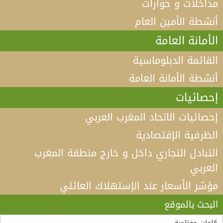
مداخلات و حوارات
أنشطة الأمين العام
الأمانة العامة
القائمة الدبلوماسية
أنشطة الأمانة العامة
إحصائيات
إحصائيات الاتحاد المغرب العربي
الظرفية الإقتصادية
التبادل التجاري داخل و خارج منطقة المغرب
العربي
مؤشر الأسعار عند الإستهلاك العائلي
فيديو كلمة الأمين العام لاتحاد المغرب العربي أ.د الطيب
البكوش في الندوة الخامسة التي تنظمها منظمة
البحث بالموقع
“مادثينك” MedThink 5+5 حول موضوع:”أي آفاق لحوار
لقاء الأمين العام لاتحاد المغرب العربي، السيد طارق بن