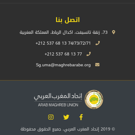
اتصل بنا
73، زنقة تانسيفت، اكدال الرباط، المملكة المغربية
74/73/72/71 13 68 537 212+
77 13 68 537 212+
Sg.uma@maghrebarabe.org
© 2019 إتحاد المغرب العربي، جميع الحقوق محفوظة