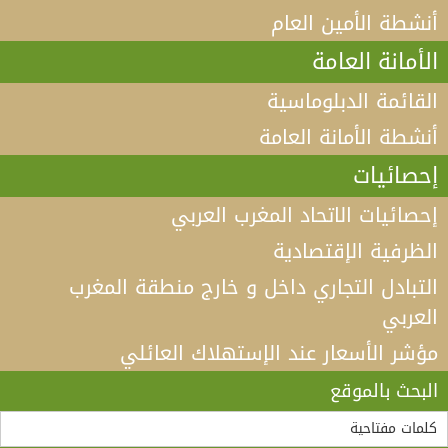
أنشطة الأمين العام
الأمانة العامة
القائمة الدبلوماسية
أنشطة الأمانة العامة
إحصائيات
إحصائيات الاتحاد المغرب العربي
الظرفية الإقتصادية
التبادل التجاري داخل و خارج منطقة المغرب
العربي
مؤشر الأسعار عند الإستهلاك العائلي
فيديو كلمة الأمين العام لاتحاد المغرب العربي أ.د الطيب
البكوش في الندوة الخامسة التي تنظمها منظمة
البحث بالموقع
“مادثينك” MedThink 5+5 حول موضوع:”أي آفاق لحوار
لقاء الأمين العام لاتحاد المغرب العربي، السيد طارق بن
سالم.بالسيد وزير الشؤون الخارجية والجالية الوطنية
5+5 متوسط متحول؟ تأقلم مشترك مع واقع ما بعد جائحة