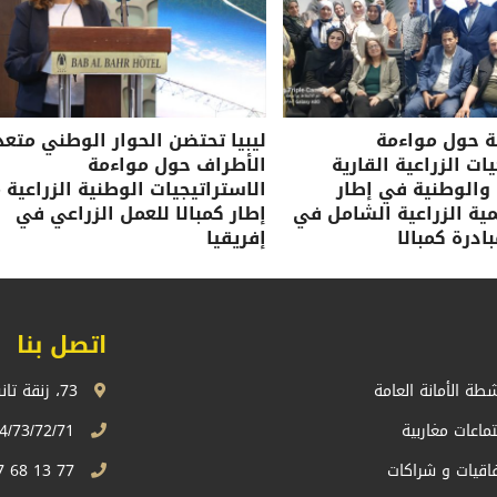
ة حول مواءمة
ليبيا تحتضن الحوار الوطني متعد
ات الزراعية القارية
الأطراف حول مواءمة
 والوطنية في إطار
الاستراتيجيات الوطنية الزراعية 
نمية الزراعية الشامل في
إطار كمبالا للعمل الزراعي في
ادرة كمبالا
إفريقيا
اتصل بنا
شطة الأمانة العامة
73، زنقة تانسيفت، اكدال الرباط، المملكة المغربية
تماعات مغاربية
74/73/72/71 13 68 537 212+
فاقيات و شراكات
77 13 68 537 212+