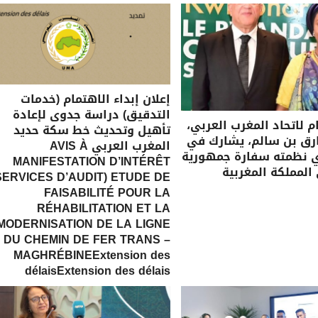
إعلان إبداء الاهتمام (خدمات
التدقيق) دراسة جدوى لإعادة
ام لاتحاد المغرب العربي،
تأهيل وتحديث خط سكة حديد
رق بن سالم، يشارك في
المغرب العربي AVIS À
ي نظمته سفارة جمهورية
MANIFESTATION D’INTÉRÊT
 المملكة المغربية
SERVICES D’AUDIT) ETUDE DE
FAISABILITÉ POUR LA
RÉHABILITATION ET LA
MODERNISATION DE LA LIGNE
DU CHEMIN DE FER TRANS –
MAGHRÉBINEExtension des
délaisExtension des délais