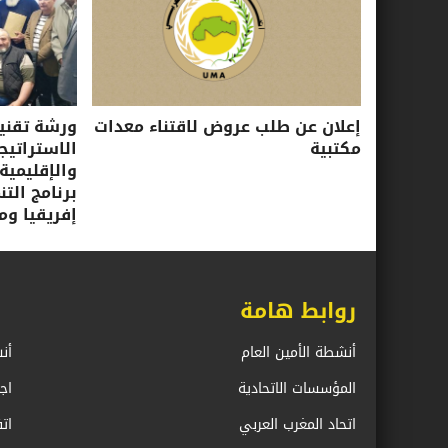
إعلان عن طلب عروض لاقتناء معدات
ورشة تقني
مكتبية
الاستراتيجي
والإقليمية
برنامج الت
إفريقيا ومب
روابط هامة
أنشطة الأمين العام
أن
المؤسسات الاتحادية
اج
اتحاد المغرب العربي
ات