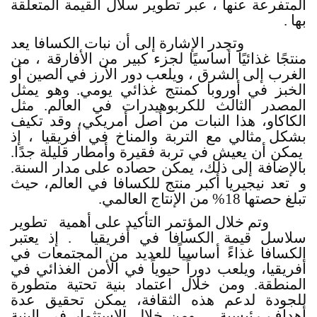
المتفرعة عنها ، عبر تطوير سلال القيمة المتعلقة
بها .
وتجدر الإشارة إلى أن نبات الكسافا يعد
منتجًا غذائيًا أساسيًا لجزء كبير من الأفارقة ، من
الغرب إلى الشرق ، ويلعب دور الأرز في الصين أو
الخبز في أوروبا كمنتج غذائي يومي. وهو يمثل
المصدر الثالث للكربوهيدرات في العالم. مثل
الكاكاو، هذا النبات من أصل أمريكي، وقد تكيف
بشكل مثالي مع التربة والمناخ في أفريقيا ، إذ
يمكن أن يعيش في تربة فقيرة وأمطار قليلة جدًا.
بالإضافة إلى ذلك، يمكن حصاده على مدار السنة.
و تعد نيجيريا أكبر منتج للكسافا في العالم، حيث
تبلغ حصتها 18% من الإنتاج العالمي.
وتم خلال المؤتمر التأكيد على أهمية تطوير
سلاسل قيمة الكسافا في أفريقيا . إذ يعتبر
الكسافا غذاءً أساسياً للعديد من المجتمعات في
أفريقيا، ويلعب دوراً حيوياً في الأمن الغذائي في
المنطقة. ومن خلال اعتماد بنية تحتية متطورة
للجودة لدعم هذه الثقافة، يمكن تحقيق عدة
أهداف رئيسية . ومن خلال الاستثمار في البنية