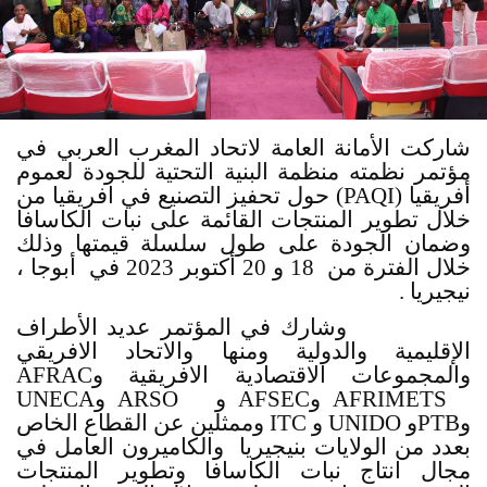
شاركت الأمانة العامة لاتحاد المغرب العربي في
مؤتمر نظمته منظمة البنية التحتية للجودة لعموم
أفريقيا (
PAQI
) حول تحفيز التصنيع في افريقيا من
خلال تطوير المنتجات القائمة على نبات الكاسافا
وضمان الجودة على طول سلسلة قيمتها وذلك
خلال الفترة من 18 و 20 أكتوبر 2023 في أبوجا ،
نيجيريا .
وشارك في المؤتمر عديد الأطراف
الإقليمية والدولية ومنها والاتحاد الافريقي
والمجموعات الاقتصادية الافريقية و
AFRAC
AFRIMETS
و
AFSEC
و
ARSO
و
UNECA
و
PTB
و
UNIDO
و
ITC
وممثلين عن القطاع الخاص
بعدد من الولايات بنيجيريا والكاميرون العامل في
مجال انتاج نبات الكاسافا وتطوير المنتجات