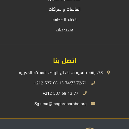
اتفاقيات و شراكات
فضاء الصحافة
فيديوهات
اتصل بنا
73، زنقة تانسيفت، اكدال الرباط، المملكة المغربية
74/73/72/71 13 68 537 212+
77 13 68 537 212+
Sg.uma@maghrebarabe.org