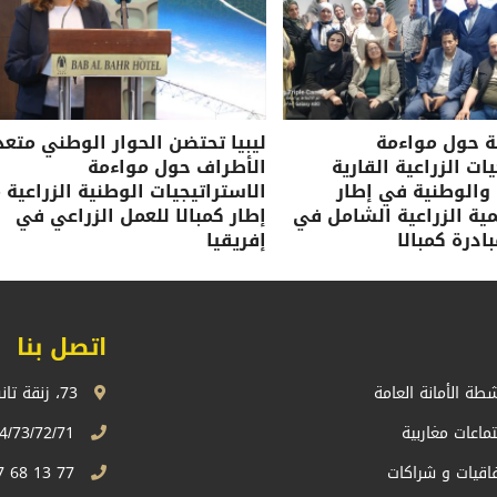
ة حول مواءمة
ليبيا تحتضن الحوار الوطني متعد
ات الزراعية القارية
الأطراف حول مواءمة
 والوطنية في إطار
الاستراتيجيات الوطنية الزراعية 
نمية الزراعية الشامل في
إطار كمبالا للعمل الزراعي في
ادرة كمبالا
إفريقيا
اتصل بنا
شطة الأمانة العامة
73، زنقة تانسيفت، اكدال الرباط، المملكة المغربية
تماعات مغاربية
74/73/72/71 13 68 537 212+
فاقيات و شراكات
77 13 68 537 212+