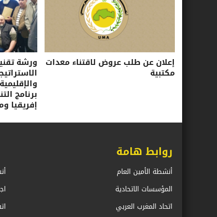
إعلان عن طلب عروض لاقتناء معدات
ورشة تقني
مكتبية
الاستراتيجي
والإقليمية
برنامج الت
إفريقيا ومب
روابط هامة
أنشطة الأمين العام
أن
المؤسسات الاتحادية
اج
اتحاد المغرب العربي
ات