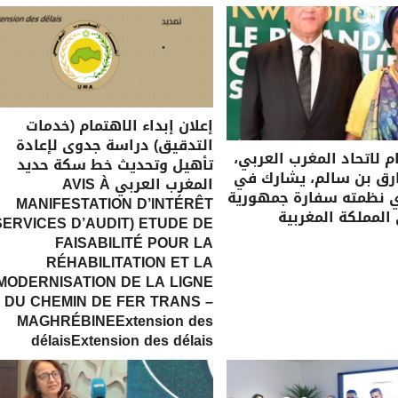
إعلان إبداء الاهتمام (خدمات
التدقيق) دراسة جدوى لإعادة
ام لاتحاد المغرب العربي،
تأهيل وتحديث خط سكة حديد
رق بن سالم، يشارك في
المغرب العربي AVIS À
ي نظمته سفارة جمهورية
MANIFESTATION D’INTÉRÊT
 المملكة المغربية
SERVICES D’AUDIT) ETUDE DE
FAISABILITÉ POUR LA
RÉHABILITATION ET LA
MODERNISATION DE LA LIGNE
DU CHEMIN DE FER TRANS –
MAGHRÉBINEExtension des
délaisExtension des délais