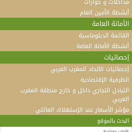
مداخلات و حوارات
أنشطة الأمين العام
الأمانة العامة
القائمة الدبلوماسية
أنشطة الأمانة العامة
إحصائيات
إحصائيات الاتحاد المغرب العربي
الظرفية الإقتصادية
التبادل التجاري داخل و خارج منطقة المغرب
العربي
مؤشر الأسعار عند الإستهلاك العائلي
فيديو كلمة الأمين العام لاتحاد المغرب العربي أ.د الطيب
البكوش في الندوة الخامسة التي تنظمها منظمة
البحث بالموقع
“مادثينك” MedThink 5+5 حول موضوع:”أي آفاق لحوار
لقاء الأمين العام لاتحاد المغرب العربي، السيد طارق بن