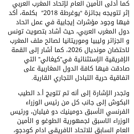
كما أدلى الأمين العام لإتحاد المغرب العربي
إثر تتويجه بجائزة “يوغرطة 2018″ بكلمة، أكد
فيها وجود مؤشرات إيجابية في عمل اتحاد
دول المغرب العربي، حيث أشاد بتصويت تونس
و الجزائر وليبيا وموريتانيا لصالح ملف المغرب
لاحتضان مونديال 2026، كما أشار إلى القمة
الإفريقية الإستثنائية في”كيغالي” التي
صادقت فيها كافة الدول المغاربية على
اتفاقية حرية التبادل التجاري القارية.
وتجدر الإشارة إلى أنه تم تتويج أ.د الطيب
البكوش إلى جانب كل من رئيس الوزراء
الفرنسي الأسبق دومينيك دو فيلبان، ورئيس
الوزراء الاسبق لجمهورية الطوغو و الأمين
العام السابق للاتحاد الافريقي ادام كودجو،