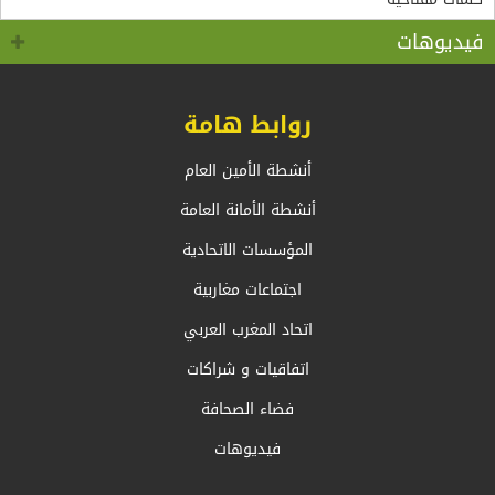
سالم.بالسيد وزير الشؤون الخارجية والجالية الوطنية
5+5 متوسط متحول؟ تأقلم مشترك مع واقع ما بعد جائحة
كوفيد 19 “
بالخارج، السيد أحمد عطاف
فيديوهات
روابط هامة
أنشطة الأمين العام
أنشطة الأمانة العامة
المؤسسات الاتحادية
اجتماعات مغاربية
اتحاد المغرب العربي
اتفاقيات و شراكات
فضاء الصحافة
فيديوهات