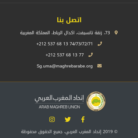
اتصل بنا
73، زنقة تانسيفت، اكدال الرباط، المملكة المغربية
74/73/72/71 13 68 537 212+
77 13 68 537 212+
Sg.uma@maghrebarabe.org
© 2019 إتحاد المغرب العربي، جميع الحقوق محفوظة