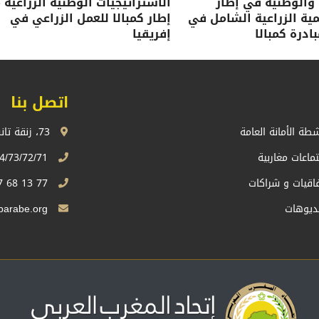
 والوطنية في إطار
الاستراتيجيات الوطنية الزراعية 
نمية الزراعية الشامل في
إطار كمبالا للعمل الزراعي في
ادرة كمبالا
إفريقيا
اتصل بنا
شطة الأمانة العامة
73، زنقة تانسيفت، اكدال الرباط، المملكة المغربية
تماعات مغاربية
74/73/72/71 13 68 537 212+
فاقيات و شراكات
77 13 68 537 212+
ديوهات
Sg.uma@maghrebarabe.org