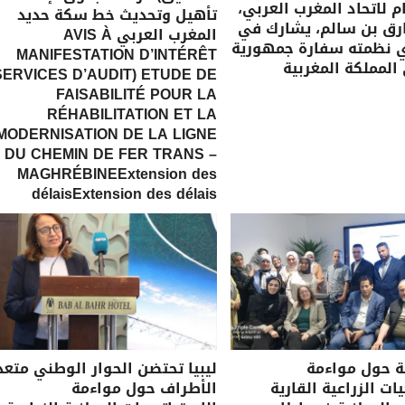
ام لاتحاد المغرب العربي،
تأهيل وتحديث خط سكة حديد
رق بن سالم، يشارك في
المغرب العربي AVIS À
ي نظمته سفارة جمهورية
MANIFESTATION D’INTÉRÊT
 المملكة المغربية
SERVICES D’AUDIT) ETUDE DE
FAISABILITÉ POUR LA
RÉHABILITATION ET LA
MODERNISATION DE LA LIGNE
DU CHEMIN DE FER TRANS –
MAGHRÉBINEExtension des
délaisExtension des délais
ة حول مواءمة
ليبيا تحتضن الحوار الوطني متعد
ات الزراعية القارية
الأطراف حول مواءمة