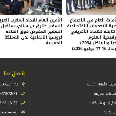
مانة العام في الاجتماع
الأمين العام لاتحاد المغرب العرب
صرة التجمعات الاقتصادية
السفير طارق بن سالم،يستقبل
لتابعة للاتحاد الأفريقي
السفير المفوض فوق العادة
تيجية العلوم
لروسيا الاتحادية لدى المملكة
والتكنولوجيا والابتكار 2034 (
المغربية
وليو 2026)
اتصل بنا
شطة الأمانة العامة
73، زنقة تانسيفت، اكدال الرباط، المملكة المغربية
تماعات مغاربية
74/73/72/71 13 68 537 212+
فاقيات و شراكات
77 13 68 537 212+
ديوهات
Sg.uma@maghrebarabe.org