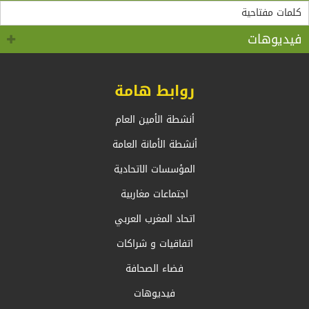
“مادثينك” MedThink 5+5 حول موضوع:”أي آفاق لحوار
لقاء الأمين العام لاتحاد المغرب العربي، السيد طارق بن
سالم.بالسيد وزير الشؤون الخارجية والجالية الوطنية
5+5 متوسط متحول؟ تأقلم مشترك مع واقع ما بعد جائحة
كوفيد 19 “
بالخارج، السيد أحمد عطاف
فيديوهات
روابط هامة
أنشطة الأمين العام
أنشطة الأمانة العامة
المؤسسات الاتحادية
اجتماعات مغاربية
اتحاد المغرب العربي
اتفاقيات و شراكات
فضاء الصحافة
فيديوهات