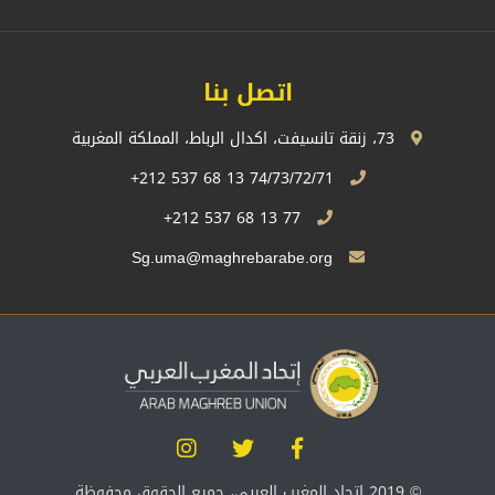
اتصل بنا
73، زنقة تانسيفت، اكدال الرباط، المملكة المغربية
74/73/72/71 13 68 537 212+
77 13 68 537 212+
Sg.uma@maghrebarabe.org
© 2019 إتحاد المغرب العربي، جميع الحقوق محفوظة