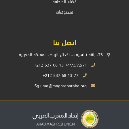
فضاء الصحافة
فيديوهات
اتصل بنا
73، زنقة تانسيفت، اكدال الرباط، المملكة المغربية
74/73/72/71 13 68 537 212+
77 13 68 537 212+
Sg.uma@maghrebarabe.org