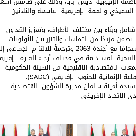
 يوم الجمعة 13 فبراير 2026 بالعاصمة الإثيوبية أديس أبابا، وذلك على هامش أش
 التنفيذي والقمة الإفريقية التاسعة والثلاثين
شامل وبنّاء بين مختلف الأطراف، وتعزيز التعاون
يضمن مزيدًا من التماسك والتآزر بين الأولويات
القارية وآليات التنفيذ الإقليمي، وذلك انسجامًا مع أجندة 2063 وترجمةً للالتزام الجماع
لتنمية المستدامة في مختلف أرجاء القارة الإفريق
معات الاقتصادية الإقليمية من الهيئة الحكومية
السيدة أمينة سلمان مديرة الشؤون الاقتصادية
دى الاتحاد الإفريقي.