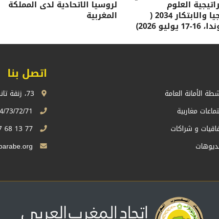
تيجية العلوم
لروسيا الاتحادية لدى المملكة
والتكنولوجيا والابتكار 2034 (
المغربية
وليو 2026)
اتصل بنا
شطة الأمانة العامة
73، زنقة تانسيفت، اكدال الرباط، المملكة المغربية
تماعات مغاربية
74/73/72/71 13 68 537 212+
فاقيات و شراكات
77 13 68 537 212+
ديوهات
Sg.uma@maghrebarabe.org