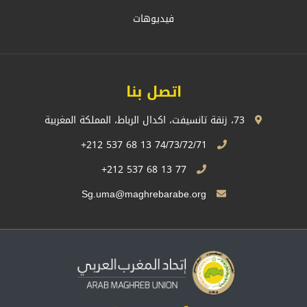
فيديوهات
اتصل بنا
73، زنقة تانسيفت، اكدال الرباط، المملكة المغربية
74/73/72/71 13 68 537 212+
77 13 68 537 212+
Sg.uma@maghrebarabe.org