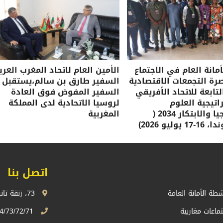
مانة العام في الاجتماع
الأمين العام لاتحاد المغرب العرب
صرة التجمعات الاقتصادية
السفير طارق بن سالم،يستقبل
لتابعة للاتحاد الأفريقي
السفير المفوض فوق العادة
تيجية العلوم
لروسيا الاتحادية لدى المملكة
والتكنولوجيا والابتكار 2034 (
المغربية
وليو 2026)
اتصل بنا
شطة الأمانة العامة
73، زنقة تانسيفت، اكدال الرباط، المملكة المغربية
تماعات مغاربية
74/73/72/71 13 68 537 212+