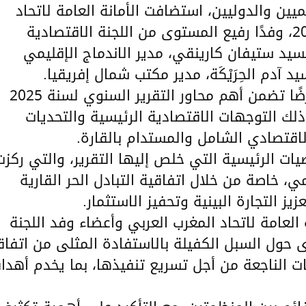
ميين والدوليين، استضافت الأمانة العامة لاتحاد
المغرب العربي، يوم الجمعة 25 أبريل 2025، وفدًا رفيع المستوى من اللجنة الاقتصادية
السيد ستيفان كارينقي، مدير الاندماج الإقليمي
يد آدم الحِرَيْكَة، مدير مكتب شمال إفريقيا.
قدّم السيد كارينقي، خلال هذا اللقاء، عرضًا تضمن أهم محاور التقرير السنوي لسنة 2025
ذلك التوجهات الاقتصادية الرئيسية والتحديات
لاقتصادي الشامل والمستدام بالقارة.
ات الرئيسية التي خلص إليها التقرير، والتي ركزت
 خاصة من خلال اتفاقية التبادل الحر القارية
 العامة لاتحاد المغرب العربي وأعضاء وفد اللجنة
ؤى حول السبل الكفيلة بالاستفادة المثلى من اتفاق
ليات الناجعة من أجل تسريع تنفيذها، بما يخدم أهد