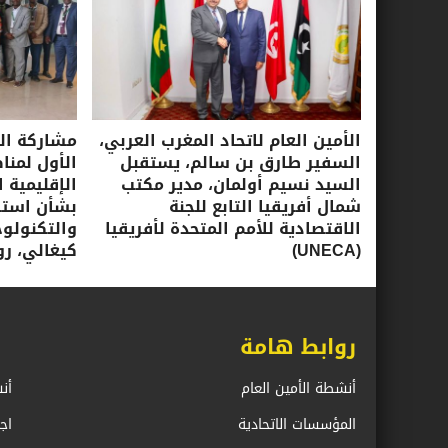
الأمين العام لاتحاد المغرب العربي،
مشاركة الأ
السفير طارق بن سالم، يستقبل
الأول لمنا
السيد نسيم أولمان، مدير مكتب
الإقليمية ا
شمال أفريقيا التابع للجنة
بشأن استرا
الاقتصادية للأمم المتحدة لأفريقيا
(UNECA)
كيغالي، روندا، 16-17 ي
روابط هامة
أنشطة الأمين العام
أن
المؤسسات الاتحادية
اج