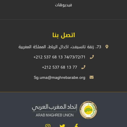
فيديوهات
اتصل بنا
73، زنقة تانسيفت، اكدال الرباط، المملكة المغربية
74/73/72/71 13 68 537 212+
77 13 68 537 212+
Sg.uma@maghrebarabe.org