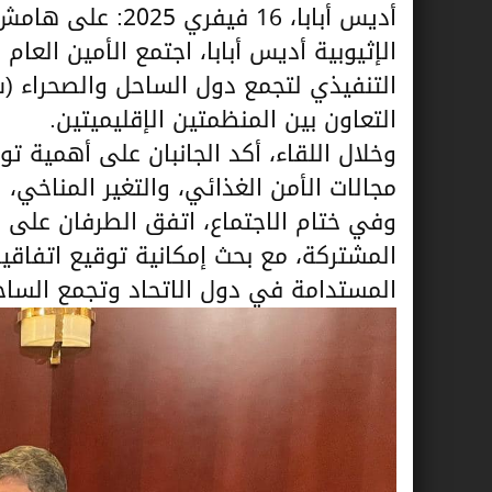
أديس أبابا، 16 في
الإثيوبية أديس أبابا، اجتمع الأمين العام
التنفيذي لتجمع دول الساحل والصحراء (س
التعاون بين المنظمتين الإقليميتين.
وخلال اللقاء، أكد الجانبان على أهمية 
مجالات الأمن الغذائي، والتغير المناخي، 
وفي ختام الاجتماع، اتفق الطرفان على م
المشتركة، مع بحث إمكانية توقيع اتفاقية
المستدامة في دول الاتحاد وتجمع الساح