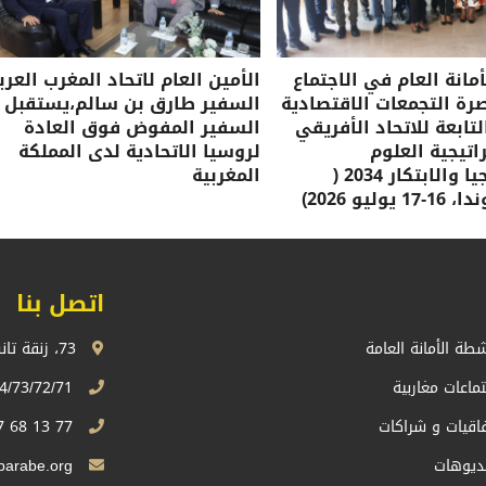
مانة العام في الاجتماع
الأمين العام لاتحاد المغرب العرب
صرة التجمعات الاقتصادية
السفير طارق بن سالم،يستقبل
لتابعة للاتحاد الأفريقي
السفير المفوض فوق العادة
تيجية العلوم
لروسيا الاتحادية لدى المملكة
والتكنولوجيا والابتكار 2034 (
المغربية
وليو 2026)
اتصل بنا
شطة الأمانة العامة
73، زنقة تانسيفت، اكدال الرباط، المملكة المغربية
تماعات مغاربية
74/73/72/71 13 68 537 212+
فاقيات و شراكات
77 13 68 537 212+
ديوهات
Sg.uma@maghrebarabe.org