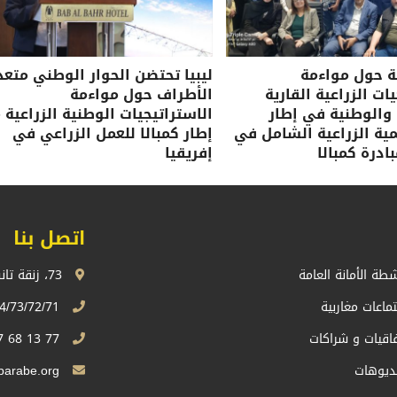
ة حول مواءمة
ليبيا تحتضن الحوار الوطني متعد
ات الزراعية القارية
الأطراف حول مواءمة
 والوطنية في إطار
الاستراتيجيات الوطنية الزراعية 
نمية الزراعية الشامل في
إطار كمبالا للعمل الزراعي في
ادرة كمبالا
إفريقيا
اتصل بنا
شطة الأمانة العامة
73، زنقة تانسيفت، اكدال الرباط، المملكة المغربية
تماعات مغاربية
74/73/72/71 13 68 537 212+
فاقيات و شراكات
77 13 68 537 212+
ديوهات
Sg.uma@maghrebarabe.org