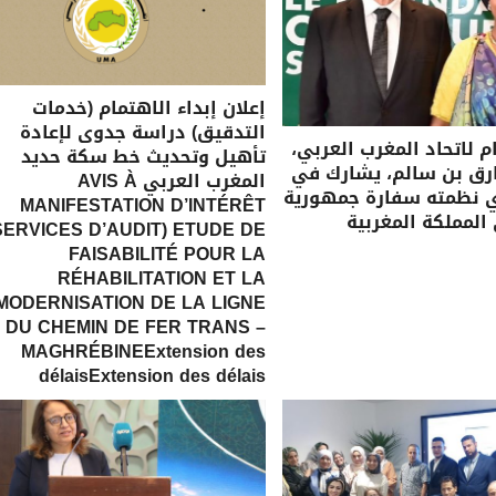
إعلان إبداء الاهتمام (خدمات
التدقيق) دراسة جدوى لإعادة
ام لاتحاد المغرب العربي،
تأهيل وتحديث خط سكة حديد
رق بن سالم، يشارك في
المغرب العربي AVIS À
ي نظمته سفارة جمهورية
MANIFESTATION D’INTÉRÊT
 المملكة المغربية
SERVICES D’AUDIT) ETUDE DE
FAISABILITÉ POUR LA
RÉHABILITATION ET LA
MODERNISATION DE LA LIGNE
DU CHEMIN DE FER TRANS –
MAGHRÉBINEExtension des
délaisExtension des délais