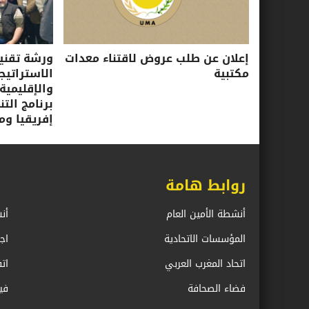
إعلان عن طلب عروض لاقتناء معدات
ورشة تقني
مكتبية
الاستراتيجي
والإقليمية
برنامج الت
إفريقيا ومب
روابط هامة
أنشطة الأمين العام
أن
المؤسسات الاتحادية
اج
اتحاد المغرب العربي
ات
فضاء الصحافة
في