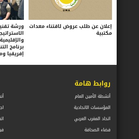
إعلان عن طلب عروض لاقتناء معدات
ورشة تقني
مكتبية
الاستراتيجي
والإقليمية
برنامج الت
إفريقيا ومب
روابط هامة
أنشطة الأمين العام
أن
المؤسسات الاتحادية
اج
اتحاد المغرب العربي
ات
فضاء الصحافة
في