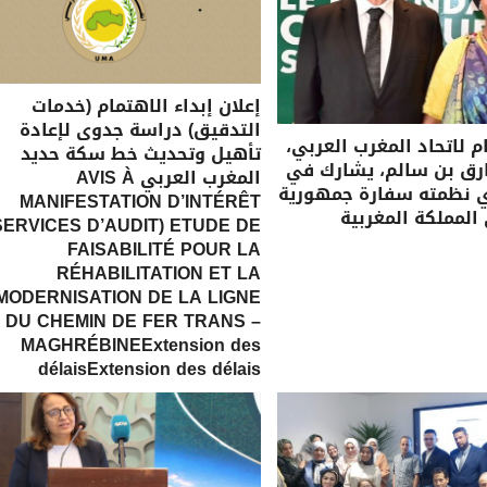
إعلان إبداء الاهتمام (خدمات
التدقيق) دراسة جدوى لإعادة
ام لاتحاد المغرب العربي،
تأهيل وتحديث خط سكة حديد
رق بن سالم، يشارك في
المغرب العربي AVIS À
ي نظمته سفارة جمهورية
MANIFESTATION D’INTÉRÊT
 المملكة المغربية
SERVICES D’AUDIT) ETUDE DE
FAISABILITÉ POUR LA
RÉHABILITATION ET LA
MODERNISATION DE LA LIGNE
DU CHEMIN DE FER TRANS –
MAGHRÉBINEExtension des
délaisExtension des délais