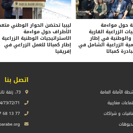
ة حول مواءمة
ليبيا تحتضن الحوار الوطني متعد
ات الزراعية القارية
الأطراف حول مواءمة
 والوطنية في إطار
الاستراتيجيات الوطنية الزراعية 
نمية الزراعية الشامل في
إطار كمبالا للعمل الزراعي في
ادرة كمبالا
إفريقيا
اتصل بنا
شطة الأمانة العامة
73، زنقة تانسيفت، اكدال الرباط، المملكة المغربية
تماعات مغاربية
74/73/72/71 13 68 537 212+
فاقيات و شراكات
77 13 68 537 212+
ديوهات
Sg.uma@maghrebarabe.org