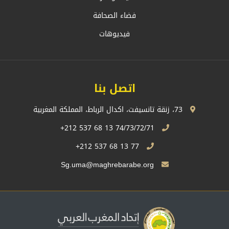
فضاء الصحافة
فيديوهات
اتصل بنا
73، زنقة تانسيفت، اكدال الرباط، المملكة المغربية
74/73/72/71 13 68 537 212+
77 13 68 537 212+
Sg.uma@maghrebarabe.org