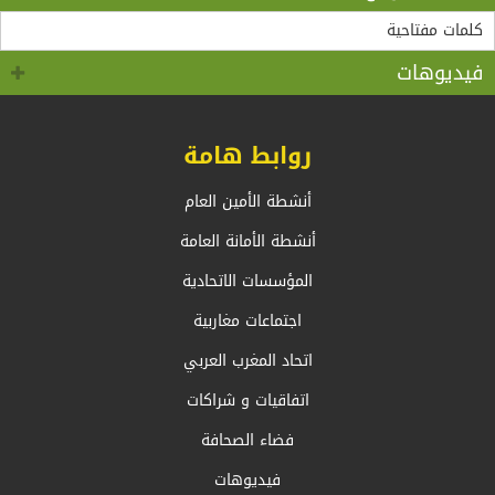
“مادثينك” MedThink 5+5 حول موضوع:”أي آفاق لحوار
لقاء الأمين العام لاتحاد المغرب العربي، السيد طارق بن
سالم.بالسيد وزير الشؤون الخارجية والجالية الوطنية
5+5 متوسط متحول؟ تأقلم مشترك مع واقع ما بعد جائحة
كوفيد 19 “
بالخارج، السيد أحمد عطاف
فيديوهات
روابط هامة
أنشطة الأمين العام
أنشطة الأمانة العامة
المؤسسات الاتحادية
اجتماعات مغاربية
اتحاد المغرب العربي
اتفاقيات و شراكات
فضاء الصحافة
فيديوهات