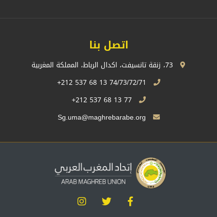
اتصل بنا
73، زنقة تانسيفت، اكدال الرباط، المملكة المغربية
74/73/72/71 13 68 537 212+
77 13 68 537 212+
Sg.uma@maghrebarabe.org