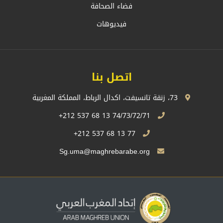
فضاء الصحافة
فيديوهات
اتصل بنا
73، زنقة تانسيفت، اكدال الرباط، المملكة المغربية
74/73/72/71 13 68 537 212+
77 13 68 537 212+
Sg.uma@maghrebarabe.org