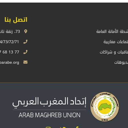
اتصل بنا
شطة الأمانة العامة
73، زنقة تانسيفت، اكدال الرباط، المملكة المغربية
تماعات مغاربية
74/73/72/71 13 68 537 212+
فاقيات و شراكات
77 13 68 537 212+
ديوهات
Sg.uma@maghrebarabe.org