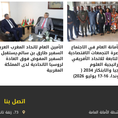
مانة العام في الاجتماع
الأمين العام لاتحاد المغرب العرب
صرة التجمعات الاقتصادية
السفير طارق بن سالم،يستقبل
لتابعة للاتحاد الأفريقي
السفير المفوض فوق العادة
تيجية العلوم
لروسيا الاتحادية لدى المملكة
والتكنولوجيا والابتكار 2034 (
المغربية
وليو 2026)
اتصل بنا
شطة الأمانة العامة
73، زنقة تانسيفت، اكدال الرباط، المملكة المغربية