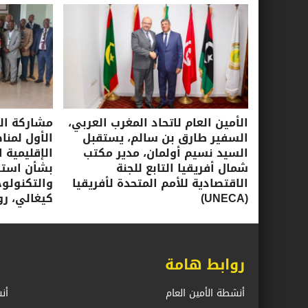
الأمين العام لاتحاد المغرب العربي،
مشاركة الأ
السفير طارق بن سالم، يستقبل
الأول لمنا
السيد نسيم أولمان، مدير مكتب
الإقليمية ا
شمال أفريقيا التابع للجنة
بشأن استرا
الاقتصادية للأمم المتحدة لأفريقيا
(UNECA)
كيغالي، روندا، 16-17 ي
روابط هامة
أنشطة الأمين العام
أن