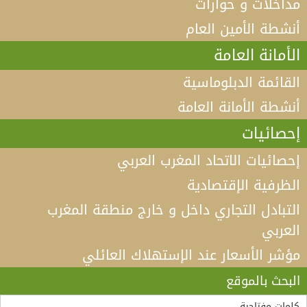
مداخلات و حوارات
أنشطة الأمين العام
الأمانة العامة
القائمة الدبلوماسية
أنشطة الأمانة العامة
إحصائيات
إحصائيات الاتحاد المغرب العربي
الظرفية الإقتصادية
التبادل التجاري داخل و خارج منطقة المغرب
العربي
مؤشر الأسعار عند الإستهلاك العائلي
فيديو كلمة الأمين العام لاتحاد المغرب العربي أ.د الطيب
البكوش في الندوة الخامسة التي تنظمها منظمة
البحث بالموقع
“مادثينك” MedThink 5+5 حول موضوع:”أي آفاق لحوار
لقاء الأمين العام لاتحاد المغرب العربي، السيد طارق بن