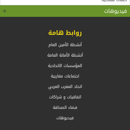
سالم.بالسيد وزير الشؤون الخارجية والجالية الوطنية
5+5 متوسط متحول؟ تأقلم مشترك مع واقع ما بعد جائحة
كوفيد 19 “
بالخارج، السيد أحمد عطاف
فيديوهات
روابط هامة
أنشطة الأمين العام
أنشطة الأمانة العامة
المؤسسات الاتحادية
اجتماعات مغاربية
اتحاد المغرب العربي
اتفاقيات و شراكات
فضاء الصحافة
فيديوهات