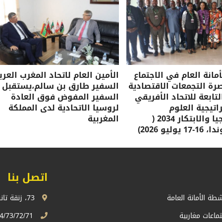
مانة العام في الاجتماع
الأمين العام لاتحاد المغرب العرب
صرة التجمعات الاقتصادية
السفير طارق بن سالم،يستقبل
لتابعة للاتحاد الأفريقي
السفير المفوض فوق العادة
تيجية العلوم
لروسيا الاتحادية لدى المملكة
والتكنولوجيا والابتكار 2034 (
المغربية
وليو 2026)
اتصل بنا
شطة الأمانة العامة
73، زنقة تانسيفت، اكدال الرباط، المملكة المغربية
تماعات مغاربية
74/73/72/71 13 68 537 212+