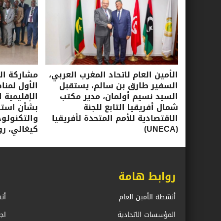
الأمين العام لاتحاد المغرب العربي،
مشاركة الأ
السفير طارق بن سالم، يستقبل
الأول لمنا
السيد نسيم أولمان، مدير مكتب
الإقليمية ا
شمال أفريقيا التابع للجنة
بشأن استرا
الاقتصادية للأمم المتحدة لأفريقيا
(UNECA)
كيغالي، روندا، 16-17 ي
روابط هامة
أنشطة الأمين العام
أن
المؤسسات الاتحادية
اج