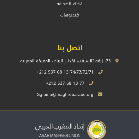
فضاء الصحافة
فيديوهات
اتصل بنا
73، زنقة تانسيفت، اكدال الرباط، المملكة المغربية
74/73/72/71 13 68 537 212+
77 13 68 537 212+
Sg.uma@maghrebarabe.org