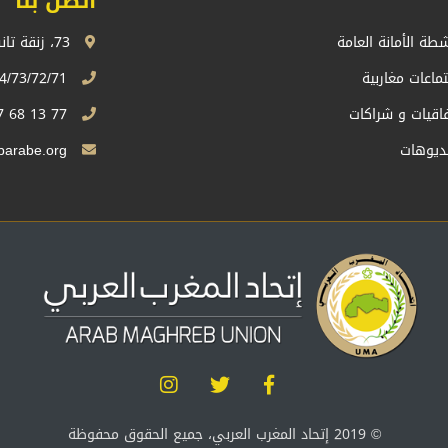
اتصل بنا
شطة الأمانة العامة
73، زنقة تانسيفت، اكدال الرباط، المملكة المغربية
تماعات مغاربية
74/73/72/71 13 68 537 212+
فاقيات و شراكات
77 13 68 537 212+
ديوهات
Sg.uma@maghrebarabe.org
© 2019 إتحاد المغرب العربي، جميع الحقوق محفوظة