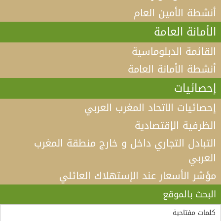
أنشطة الأمين العام
الأمانة العامة
القائمة الدبلوماسية
أنشطة الأمانة العامة
إحصائيات
إحصائيات الاتحاد المغرب العربي
الظرفية الإقتصادية
التبادل التجاري داخل و خارج منطقة المغرب
العربي
مؤشر الأسعار عند الإستهلاك العائلي
فيديو كلمة الأمين العام لاتحاد المغرب العربي أ.د الطيب
البكوش في الندوة الخامسة التي تنظمها منظمة
البحث بالموقع
“مادثينك” MedThink 5+5 حول موضوع:”أي آفاق لحوار
لقاء الأمين العام لاتحاد المغرب العربي، السيد طارق بن
سالم.بالسيد وزير الشؤون الخارجية والجالية الوطنية
5+5 متوسط متحول؟ تأقلم مشترك مع واقع ما بعد جائحة