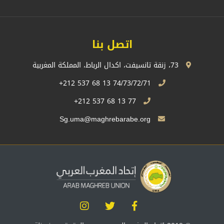
اتصل بنا
73، زنقة تانسيفت، اكدال الرباط، المملكة المغربية
74/73/72/71 13 68 537 212+
77 13 68 537 212+
Sg.uma@maghrebarabe.org