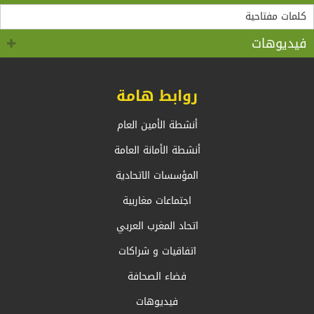
“مادثينك” MedThink 5+5 حول موضوع:”أي آفاق لحوار
لقاء الأمين العام لاتحاد المغرب العربي، السيد طارق بن
سالم.بالسيد وزير الشؤون الخارجية والجالية الوطنية
5+5 متوسط متحول؟ تأقلم مشترك مع واقع ما بعد جائحة
كوفيد 19 “
بالخارج، السيد أحمد عطاف
فيديوهات
روابط هامة
أنشطة الأمين العام
أنشطة الأمانة العامة
المؤسسات الاتحادية
اجتماعات مغاربية
اتحاد المغرب العربي
اتفاقيات و شراكات
فضاء الصحافة
فيديوهات