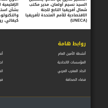
السيد نسيم أولمان، مدير مكتب
الإقليمية ا
شمال أفريقيا التابع للجنة
بشأن استرا
الاقتصادية للأمم المتحدة لأفريقيا
(UNECA)
كيغالي، روندا، 16-17 ي
روابط هامة
أنشطة الأمين العام
أن
المؤسسات الاتحادية
اج
اتحاد المغرب العربي
ات
فضاء الصحافة
في