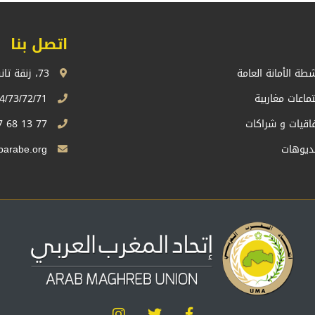
اتصل بنا
شطة الأمانة العامة
73، زنقة تانسيفت، اكدال الرباط، المملكة المغربية
تماعات مغاربية
74/73/72/71 13 68 537 212+
فاقيات و شراكات
77 13 68 537 212+
ديوهات
Sg.uma@maghrebarabe.org