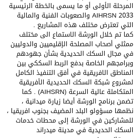
المرحلة الأولى أو ما يسمى بالخطة الرئيسية
2033 AIHRSN والصعوبات الفنية والمالية
التي تعترض مختلف هذه المشاريع .
كما تم خلال الورشة الاستماع الى مختلف
ممثلي أصحاب المصلحة الإقليميين والدوليين
في مجال السكك الحديدية بشأن جهودهم
وبرامجهم الخاصة بدفع الربط السككي بين
المناطق الافريقية في أفق التنفيذ الكامل
لمشروع شبكة السكك الحديدية الأفريقية
المتكاملة عالية السرعة (AIHSRN) . كما
تضمن برنامج الورشة أيضا زيارة ميدانية ،
نظمها مسؤولو البلد المضيف بجنوب افريقيا ،
للمشاركين في الورشة إلى محطات خدمات
السكك الحديدية في مدينة ميدراند