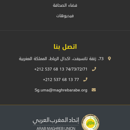
فضاء الصحافة
فيديوهات
اتصل بنا
73، زنقة تانسيفت، اكدال الرباط، المملكة المغربية
74/73/72/71 13 68 537 212+
77 13 68 537 212+
Sg.uma@maghrebarabe.org