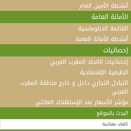
أنشطة الأمين العام
الأمانة العامة
القائمة الدبلوماسية
أنشطة الأمانة العامة
إحصائيات
إحصائيات الاتحاد المغرب العربي
الظرفية الإقتصادية
التبادل التجاري داخل و خارج منطقة المغرب
العربي
مؤشر الأسعار عند الإستهلاك العائلي
فيديو كلمة الأمين العام لاتحاد المغرب العربي أ.د الطيب
البكوش في الندوة الخامسة التي تنظمها منظمة
البحث بالموقع
“مادثينك” MedThink 5+5 حول موضوع:”أي آفاق لحوار
لقاء الأمين العام لاتحاد المغرب العربي، السيد طارق بن
سالم.بالسيد وزير الشؤون الخارجية والجالية الوطنية
5+5 متوسط متحول؟ تأقلم مشترك مع واقع ما بعد جائحة