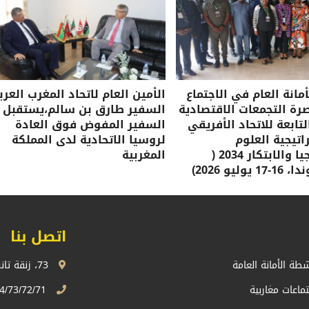
مانة العام في الاجتماع
الأمين العام لاتحاد المغرب العرب
صرة التجمعات الاقتصادية
السفير طارق بن سالم،يستقبل
لتابعة للاتحاد الأفريقي
السفير المفوض فوق العادة
تيجية العلوم
لروسيا الاتحادية لدى المملكة
والتكنولوجيا والابتكار 2034 (
المغربية
وليو 2026)
اتصل بنا
شطة الأمانة العامة
73، زنقة تانسيفت، اكدال الرباط، المملكة المغربية
تماعات مغاربية
74/73/72/71 13 68 537 212+