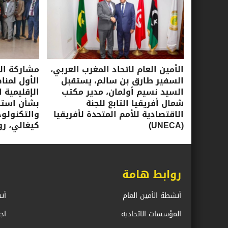
الأمين العام لاتحاد المغرب العربي،
مشاركة الأ
السفير طارق بن سالم، يستقبل
الأول لمنا
السيد نسيم أولمان، مدير مكتب
الإقليمية ا
شمال أفريقيا التابع للجنة
بشأن استرا
الاقتصادية للأمم المتحدة لأفريقيا
(UNECA)
كيغالي، روندا، 16-17 ي
روابط هامة
أنشطة الأمين العام
أن
المؤسسات الاتحادية
اج