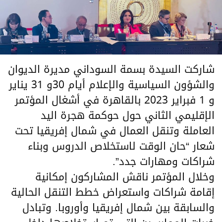
شاركت السيدة بسمة السوداني مديرة الديوان
والشؤون السياسية والإعلام أيام 30و 31 يناير
و 1 فبراير 2023 بالقاهرة في أشغال المؤتمر
الإقليمي الثاني حول حوكمة هجرة اليد
العاملة وتنقل العمال في شمال إفريقيا تحت
شعار “حان الوقت لاستخلاص الدروس وبناء
شراكات ومهارات جدد”.
وخلال المؤتمر ناقش المشاركون إمكانية
إقامة شراكات واستعراض خطط التنقل الحالية
والسابقة بين شمال إفريقيا وأوروبا. وتبادل