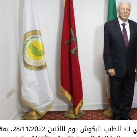
‏‎استقبل الأمين العام لاتحاد المغرب العربي أ.د الطيب البكوش يوم الاثن