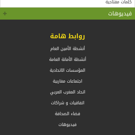
سالم.بالسيد وزير الشؤون الخارجية والجالية الوطنية
5+5 متوسط متحول؟ تأقلم مشترك مع واقع ما بعد جائحة
كوفيد 19 “
بالخارج، السيد أحمد عطاف
فيديوهات
روابط هامة
أنشطة الأمين العام
أنشطة الأمانة العامة
المؤسسات الاتحادية
اجتماعات مغاربية
اتحاد المغرب العربي
اتفاقيات و شراكات
فضاء الصحافة
فيديوهات