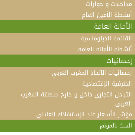
مداخلات و حوارات
أنشطة الأمين العام
الأمانة العامة
القائمة الدبلوماسية
أنشطة الأمانة العامة
إحصائيات
إحصائيات الاتحاد المغرب العربي
الظرفية الإقتصادية
التبادل التجاري داخل و خارج منطقة المغرب
العربي
مؤشر الأسعار عند الإستهلاك العائلي
فيديو كلمة الأمين العام لاتحاد المغرب العربي أ.د الطيب
البكوش في الندوة الخامسة التي تنظمها منظمة
البحث بالموقع
“مادثينك” MedThink 5+5 حول موضوع:”أي آفاق لحوار
لقاء الأمين العام لاتحاد المغرب العربي، السيد طارق بن