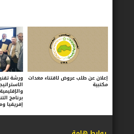
إعلان عن طلب عروض لاقتناء معدات
ورشة تقني
مكتبية
الاستراتيجي
والإقليمية
برنامج الت
إفريقيا ومب
روابط هامة