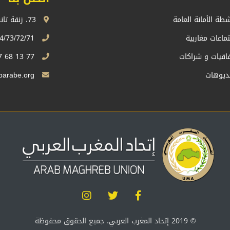
شطة الأمانة العامة
73، زنقة تانسيفت، اكدال الرباط، المملكة المغربية
تماعات مغاربية
74/73/72/71 13 68 537 212+
فاقيات و شراكات
77 13 68 537 212+
ديوهات
Sg.uma@maghrebarabe.org
© 2019 إتحاد المغرب العربي، جميع الحقوق محفوظة